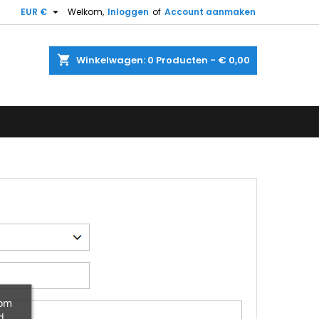

EUR €
Welkom,
Inloggen
of
Account aanmaken
shopping_cart
Winkelwagen:
0
Producten - € 0,00
 om
d