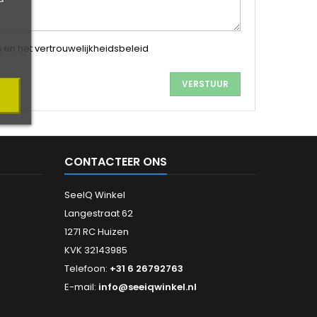
n het vertrouwelijkheidsbeleid
CONTACTEER ONS
SeeIQ Winkel
Langestraat 62
1271 RC Huizen
KVK 32143985
Telefoon:
+31 6 26792763
E-mail:
info@seeiqwinkel.nl