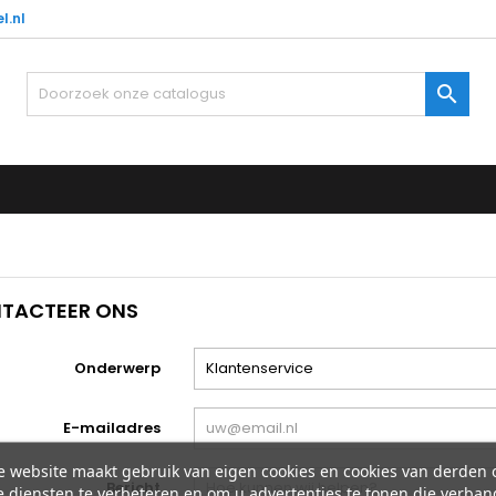
l.nl

TACTEER ONS
Onderwerp
E-mailadres
e website maakt gebruik van eigen cookies en cookies van derden
Bericht
 diensten te verbeteren en om u advertenties te tonen die verban