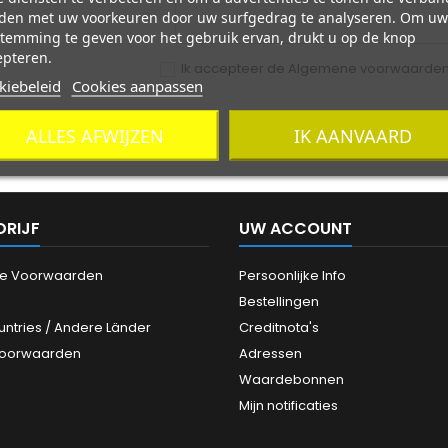
den met uw voorkeuren door uw surfgedrag te analyseren. Om uw
temming te geven voor het gebruik ervan, drukt u op de knop
epteren.
Ik accepteer de Algemene voorwaarden e
kiebeleid
Cookies aanpassen
ALLES AFWIJZEN
IK AANVAARD
DRIJF
UW ACCOUNT
e Voorwaarden
Persoonlijke Info
Bestellingen
untries / Andere Länder
Creditnota's
Voorwaarden
Adressen
Waardebonnen
Mijn notificaties