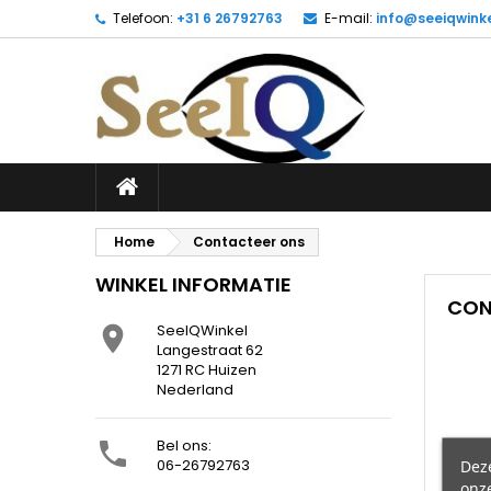
Telefoon:
+31 6 26792763
E-mail:
info@seeiqwinke
Home
Contacteer ons
WINKEL INFORMATIE
CON
SeeIQWinkel

Langestraat 62
1271 RC Huizen
Nederland
Bel ons:

06-26792763
Dez
onze