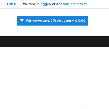

EUR €
Welkom,
Inloggen
of
Account aanmaken
shopping_cart
Winkelwagen:
0
Producten - € 0,00