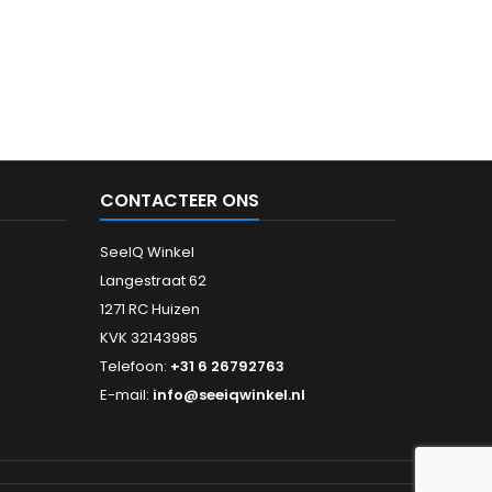
CONTACTEER ONS
SeeIQ Winkel
Langestraat 62
1271 RC Huizen
KVK 32143985
Telefoon:
+31 6 26792763
E-mail:
info@seeiqwinkel.nl