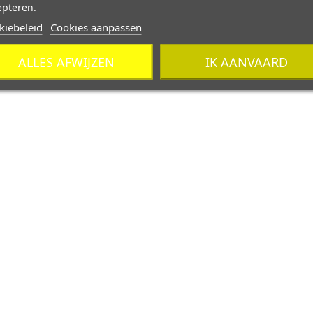
epteren.
kiebeleid
Cookies aanpassen
ALLES AFWIJZEN
IK AANVAARD