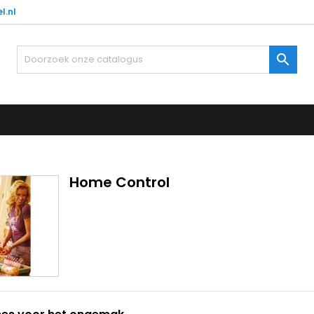
l.nl

Home Control