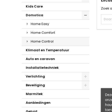
Excu
Kids Care
Zoek 
Domotica
Home Easy
Home Comfort
Home Control
Klimaat en Temperatuur
Auto en caravan
Installatietechniek
Verlichting
Beveiliging
Marmitek
Dez
onze
Aanbiedingen
hou
toes
Geluid