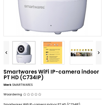


Smartwares WiFi IP-camera indoor
PT HD (C734IP)
Merk
SMARTWARES
Waardering
Smartwares WiFi IP-camera indoor PT HD (C734IP)