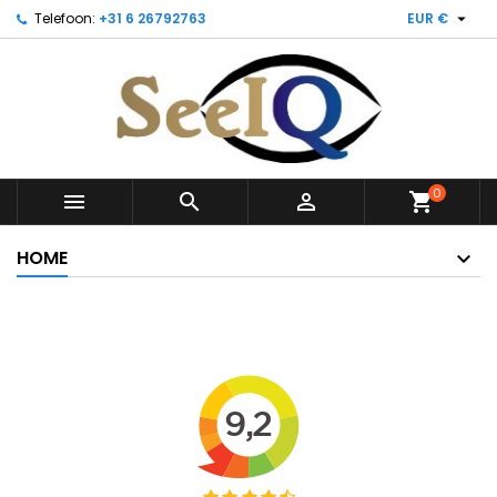

Telefoon:
+31 6 26792763
EUR €
0



shopping_cart
HOME