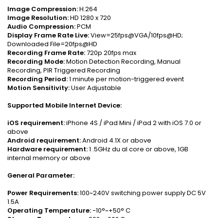
Image Compression:
H.264
Image Resolution:
HD 1280 x 720
Audio Compression:
PCM
Display Frame Rate Live:
View=25fps@VGA/10fps@HD;
Downloaded File=20fps@HD
Recording Frame Rate:
720p 20fps max
Recording Mode:
Motion Detection Recording, Manual
Recording, PIR Triggered Recording
Recording Period:
1 minute per motion-triggered event
Motion Sensitivity:
User Adjustable
Supported Mobile Internet Device:
iOS requirement:
iPhone 4S / iPad Mini / iPad 2 with iOS 7.0 or
above
Android requirement:
Android 4.1X or above
Hardware requirement:
1 .5GHz du al core or above, 1GB
internal memory or above
General Parameter:
Power Requirements:
100~240V switching power supply DC 5V
1.5A
Operating Temperature:
-10°~+50° C