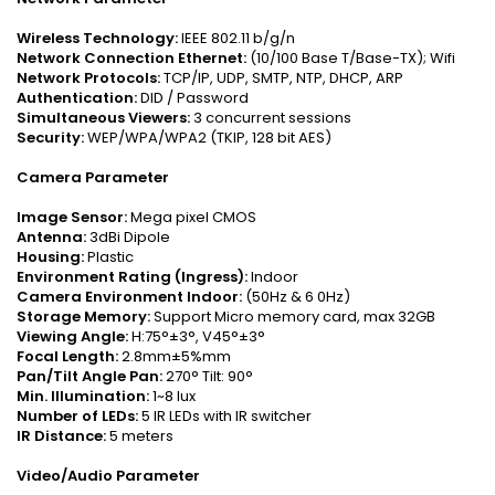
Wireless Technology:
IEEE 802.11 b/g/n
Network Connection Ethernet:
(10/100 Base T/Base-TX); Wifi
Network Protocols:
TCP/IP, UDP, SMTP, NTP, DHCP, ARP
Authentication:
DID / Password
Simultaneous Viewers:
3 concurrent sessions
Security:
WEP/WPA/WPA2 (TKIP, 128 bit AES)
Camera Parameter
Image Sensor:
Mega pixel CMOS
Antenna:
3dBi Dipole
Housing:
Plastic
Environment Rating (Ingress):
Indoor
Camera Environment Indoor:
(50Hz & 6 0Hz)
Storage Memory:
Support Micro memory card, max 32GB
Viewing Angle:
H:75°±3°, V45°±3°
Focal Length:
2.8mm±5%mm
Pan/Tilt Angle Pan:
270° Tilt: 90°
Min. Illumination:
1~8 lux
Number of LEDs:
5 IR LEDs with IR switcher
IR Distance:
5 meters
Video/Audio Parameter