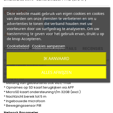
€ 60,00
Inclusief belasting
Deze website maakt gebruik van eigen cookies en cookies
van derden om onze diensten te verbeteren en om u
In winkelwagen
Aantal
advertenties te tonen die verband houden met uw

voorkeuren door uw surfgedrag te analyseren. Om uw

toestemming te geven voor het gebruik ervan, drukt u op
Laatste items in voorraad
de knop Accepteren.
Cookiebeleid
Cookies aanpassen
OMSCHRIJVING
PRODUCTDETAILS
RECENSIES
IK AANVAARD
Deze 720P HD camera heeft eenvoudige plug & play instellingen
zonder router instellingen.
Via de APP kunt u overal en altijd live beelden opnames van de
ALLES AFWIJZEN
SD-kaart terugkijken.
* Plug & Play
* Melding van gebeurtenis ook via E-mail
* Opnames op SD kaart terugkijken via APP
* MicroSD kaart ondersteuning t/m 32GB (excl.)
* Nachtzicht bereik tot 5 m
* Ingebouwde microfoon
* Bewegingssensor PIR
Network Parameter