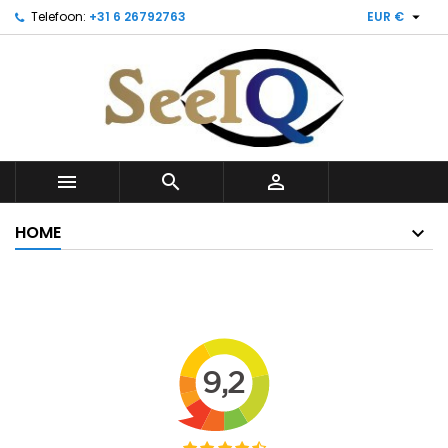

Telefoon:
+31 6 26792763
EUR €



HOME