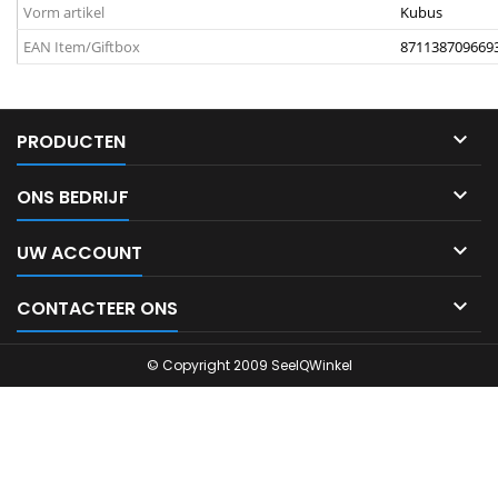
Vorm artikel
Kubus
EAN Item/Giftbox
871138709669

PRODUCTEN

ONS BEDRIJF

UW ACCOUNT

CONTACTEER ONS
© Copyright 2009 SeeIQWinkel