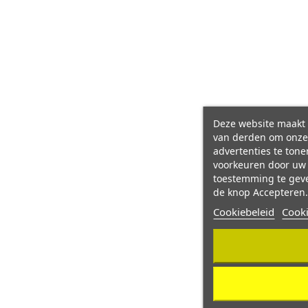
Deze website maakt 
van derden om onze 
advertenties te ton
voorkeuren door uw
toestemming te geve
de knop Accepteren.
Cookiebeleid
Cook