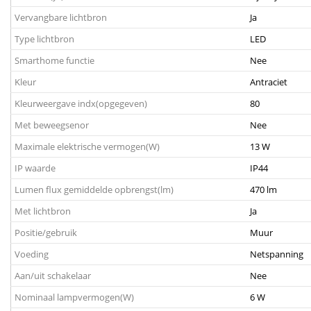
Vervangbare lichtbron
Ja
Type lichtbron
LED
Smarthome functie
Nee
Kleur
Antraciet
Kleurweergave indx(opgegeven)
80
Met beweegsenor
Nee
Maximale elektrische vermogen(W)
13 W
IP waarde
IP44
Lumen flux gemiddelde opbrengst(lm)
470 lm
Met lichtbron
Ja
Positie/gebruik
Muur
Voeding
Netspanning
Aan/uit schakelaar
Nee
Nominaal lampvermogen(W)
6 W