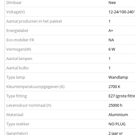
Dimbaar
Nee
Voltage(V)
12-24/100-240 
Aantal producten in het pakket
1
Energielabel
A+
Eco-mobilier FR
NA
Vermogen(W)
6 W
Aantal lampen
1
Aantal bulbs
1
Type lamp
Wandlamp
Kleurtemperatuuropgegeven (K)
2700 K
Type fitting
E27 (grote fitti
Levensduur nominaal (h)
25000 h
Materiaal
Aluminium
Type stekker
NO PLUG
Garantie(yr)
2 jaar yr