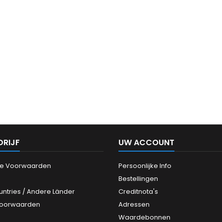
DRIJF
UW ACCOUNT
e Voorwaarden
Persoonlijke Info
Bestellingen
untries / Andere Länder
Creditnota's
Voorwaarden
Adressen
Waardebonnen