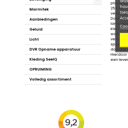
onze
plaats v
hou
25 keer l
Marmitek
toes
vermogen 
Acc
Door de a
Aanbiedingen
lamp zorg
Coo
kleurtemp
Geluid
waarde al
verlichti
Licht
spaarlamp
DVR Opname apparatuur
doordat h
Hierdoor 
Kleding SeeIQ
een leve
OPRUIMING
Volledig assortiment