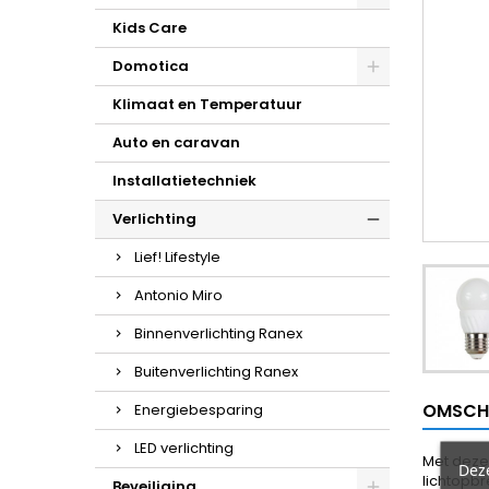
Kids Care
Domotica
Klimaat en Temperatuur
Auto en caravan
Installatietechniek
Verlichting
Lief! Lifestyle
Antonio Miro
Binnenverlichting Ranex
Buitenverlichting Ranex
OMSCH
Energiebesparing
LED verlichting
Met deze
Dez
lichtopbr
Beveiliging