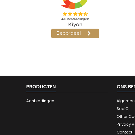
PRODUCTEN
ONS BE
Aanbiedingen
Algemen
SeeIQ
Other Co
Privacy 
Contact