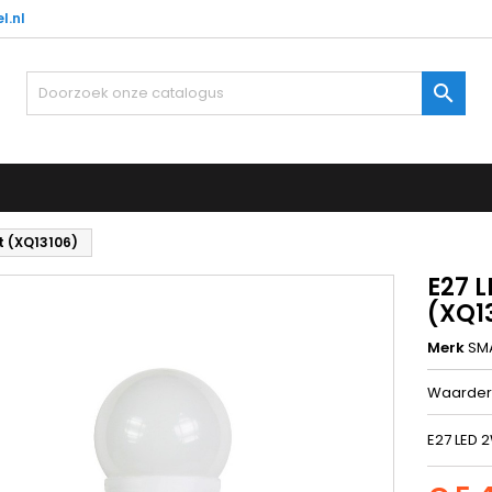
l.nl

t (XQ13106)
E27 
(XQ1
Merk
SM
Waarder
E27 LED 