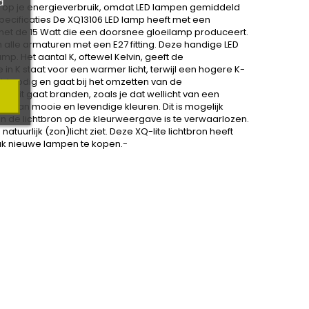
d
en op je energieverbruik, omdat LED lampen gemiddeld
specificaties De XQ13106 LED lamp heeft met een
 met de 15 Watt die een doorsnee gloeilamp produceert.
 alle armaturen met een E27 fitting. Deze handige LED
mp. Het aantal K, oftewel Kelvin, geeft de
in K staat voor een warmer licht, terwijl een hogere K-
ijd nodig en gaat bij het omzetten van de
voluit gaat branden, zoals je dat wellicht van een
n van mooie en levendige kleuren. Dit is mogelijk
van de lichtbron op de kleurweergave is te verwaarlozen.
atuurlijk (zon)licht ziet. Deze XQ-lite lichtbron heeft
ak nieuwe lampen te kopen.-