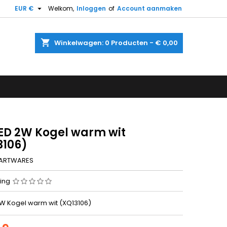

EUR €
Welkom,
Inloggen
of
Account aanmaken
shopping_cart
Winkelwagen:
0
Producten - € 0,00
LED 2W Kogel warm wit
3106)
ARTWARES
ing
2W Kogel warm wit (XQ13106)