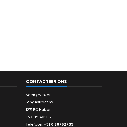
CONTACTEER ONS
SeeIQ Winkel
Langestraat 62
1271 RC Huizen
KVK 32143985
Telefoon:
+31 6 26792763