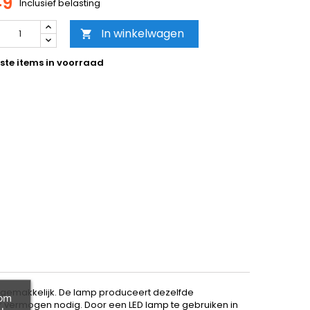
49
Inclusief belasting
In winkelwagen

ste items in voorraad
 gemakkelijk. De lamp produceert dezelfde
 om
er vermogen nodig. Door een LED lamp te gebruiken in